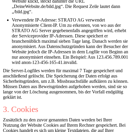
Website klickt, steckt dahinter die URL
„DeineWebsite.de/bild.jpg“. Die Request Zeile lautet dann
„/bild.jpg“.
Verwendete IP-Adresse: STRATO AG verwendet
Anonymisierte Client-IP. Um zu erkennen, von wo aus der
STRATO AG Server gegebenenfalls angegriffen wird, erhebt
der Serviceprovider IP-Adressen. Diese speichert er
branchenüblich maximal sieben Tage lang. Danach werden sie
anonymisiert. Aus Datenschutzgründen kann der Besucher der
Website jedoch die IP-Adressen in dem Logfile von Beginn an
nur anonymisiert einsehen. Ein Beispiel: Aus 123.456.789.001
wird anon-123-456-165-41.invalid.
Die Server-Logfiles werden für maximal 7 Tage gespeichert und
anschließend gelöscht. Die Speicherung der Daten erfolgt aus
Sicherheitsgründen, um z.B. Missbrauchsfälle aufklären zu können.
Müssen Daten aus Beweisgründen aufgehoben werden, sind sie so
lange von der Löschung ausgenommen, bis der Vorfall endgültig
geklärt ist.
3. Cookies
Zusätzlich zu den zuvor genannten Daten werden bei Ihrer
Nutzung der Website Cookies auf Ihrem Rechner gespeichert. Bei
Cookies handelt es sich um kleine Textdateien, die auf Ihrer